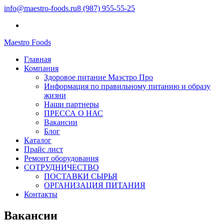
info@maestro-foods.ru
8 (987) 955-55-25
Maestro Foods
Симфония вкуса
Главная
Компания Маэстро
Компания
Здоровое питание Маэстро Про
Информация по правильному питанию и образу
жизни
Наши партнеры
ПРЕССА О НАС
Вакансии
Блог
Каталог
Прайс лист
Ремонт оборудования
СОТРУДНИЧЕСТВО
ПОСТАВКИ СЫРЬЯ
ОРГАНИЗАЦИЯ ПИТАНИЯ
Контакты
Вакансии