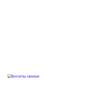
Котлеты свиные
410
₽