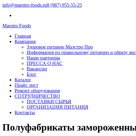
info@maestro-foods.ru
8 (987) 955-55-25
Maestro Foods
Симфония вкуса
Главная
Компания Маэстро
Компания
Здоровое питание Маэстро Про
Информация по правильному питанию и образу жи
Наши партнеры
ПРЕССА О НАС
Вакансии
Блог
Каталог
Прайс лист
Ремонт оборудования
СОТРУДНИЧЕСТВО
ПОСТАВКИ СЫРЬЯ
ОРГАНИЗАЦИЯ ПИТАНИЯ
Контакты
Полуфабрикаты замороженные,