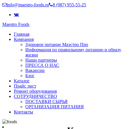
info@maestro-foods.ru
8 (987) 955-55-25
Maestro Foods
Симфония вкуса
Главная
Компания Маэстро
Компания
Здоровое питание Маэстро Про
Информация по правильному питанию и образу
жизни
Наши партнеры
ПРЕССА О НАС
Вакансии
Блог
Каталог
Прайс лист
Ремонт оборудования
СОТРУДНИЧЕСТВО
ПОСТАВКИ СЫРЬЯ
ОРГАНИЗАЦИЯ ПИТАНИЯ
Контакты