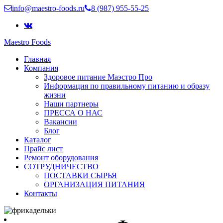
info@maestro-foods.ru
8 (987) 955-55-25
Maestro Foods
Симфония вкуса
Главная
Компания Маэстро
Компания
Здоровое питание Маэстро Про
Информация по правильному питанию и образу
жизни
Наши партнеры
ПРЕССА О НАС
Вакансии
Блог
Каталог
Прайс лист
Ремонт оборудования
СОТРУДНИЧЕСТВО
ПОСТАВКИ СЫРЬЯ
ОРГАНИЗАЦИЯ ПИТАНИЯ
Контакты