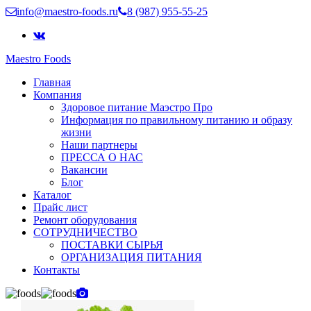
info@maestro-foods.ru
8 (987) 955-55-25
Maestro Foods
Симфония вкуса
Главная
Компания Маэстро
Компания
Здоровое питание Маэстро Про
Информация по правильному питанию и образу
жизни
Наши партнеры
ПРЕССА О НАС
Вакансии
Блог
Каталог
Прайс лист
Ремонт оборудования
СОТРУДНИЧЕСТВО
ПОСТАВКИ СЫРЬЯ
ОРГАНИЗАЦИЯ ПИТАНИЯ
Контакты