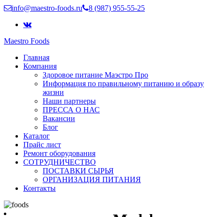
info@maestro-foods.ru
8 (987) 955-55-25
Maestro Foods
Симфония вкуса
Главная
Компания Маэстро
Компания
Здоровое питание Маэстро Про
Информация по правильному питанию и образу
жизни
Наши партнеры
ПРЕССА О НАС
Вакансии
Блог
Каталог
Прайс лист
Ремонт оборудования
СОТРУДНИЧЕСТВО
ПОСТАВКИ СЫРЬЯ
ОРГАНИЗАЦИЯ ПИТАНИЯ
Контакты