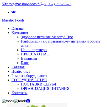
info@maestro-foods.ru
8 (987) 955-55-25
Maestro Foods
Симфония вкуса
Главная
Компания Маэстро
Компания
Здоровое питание Маэстро Про
Информация по правильному питанию и образу
жизни
Наши партнеры
ПРЕССА О НАС
Вакансии
Блог
Каталог
Прайс лист
Ремонт оборудования
СОТРУДНИЧЕСТВО
ПОСТАВКИ СЫРЬЯ
ОРГАНИЗАЦИЯ ПИТАНИЯ
Контакты