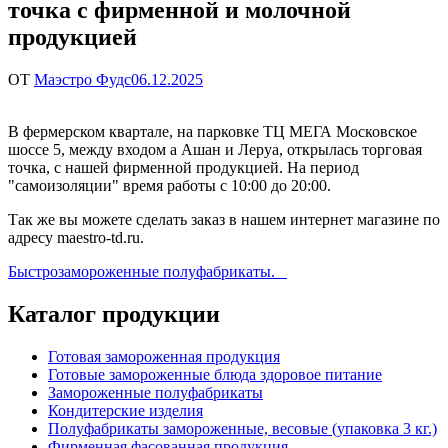
точка с фирменной и молочной
продукцией
ОТ
Маэстро Фудс
06.12.2025
В фермерском квартале, на парковке ТЦ МЕГА Московское
шоссе 5, между входом а Ашан и Леруа, открылась торговая
точка, с нашей фирменной продукцией. На период
"самоизоляции" время работы с 10:00 до 20:00.
Так же вы можете сделать заказ в нашем интернет магазине по
адресу maestro-td.ru.
Навигация
Быстрозамороженные полуфабрикаты.
по
Каталог продукции
записям
Готовая замороженная продукция
Готовые замороженные блюда здоровое питание
Замороженные полуфабрикаты
Кондитерские изделия
Полуфабрикаты замороженные, весовые (упаковка 3 кг.)
Фирменная фасованная продукция