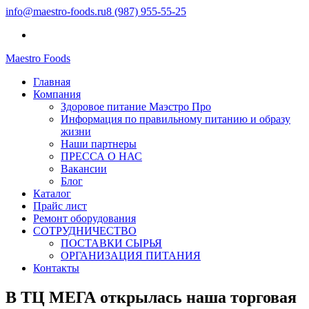
info@maestro-foods.ru
8 (987) 955-55-25
Maestro Foods
Симфония вкуса
Главная
Компания Маэстро
Компания
Здоровое питание Маэстро Про
Информация по правильному питанию и образу
жизни
Наши партнеры
ПРЕССА О НАС
Вакансии
Блог
Каталог
Прайс лист
Ремонт оборудования
СОТРУДНИЧЕСТВО
ПОСТАВКИ СЫРЬЯ
ОРГАНИЗАЦИЯ ПИТАНИЯ
Контакты
В ТЦ МЕГА открылась наша торговая