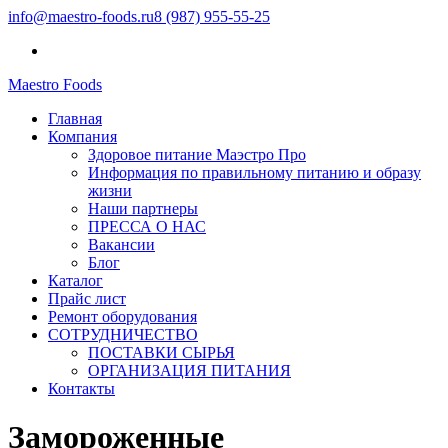
info@maestro-foods.ru
8 (987) 955-55-25
Maestro Foods
Симфония вкуса
Главная
Компания Маэстро
Компания
Здоровое питание Маэстро Про
Информация по правильному питанию и образу
жизни
Наши партнеры
ПРЕССА О НАС
Вакансии
Блог
Каталог
Прайс лист
Ремонт оборудования
СОТРУДНИЧЕСТВО
ПОСТАВКИ СЫРЬЯ
ОРГАНИЗАЦИЯ ПИТАНИЯ
Контакты
Замороженные